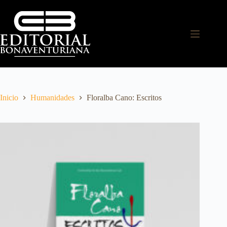
Inicio
Humanidades
Floralba Cano: Escritos