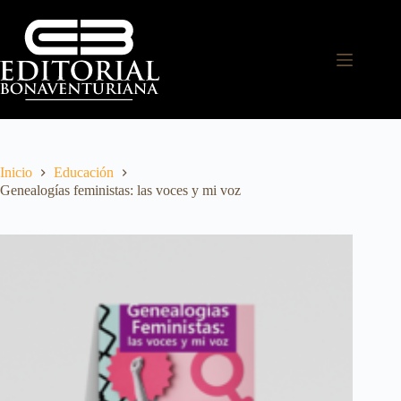
Inicio
Educación
Genealogías feministas: las voces y mi voz