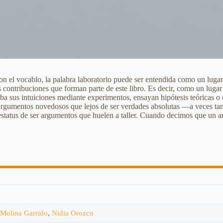
 el vocablo, la palabra laboratorio puede ser entendida como un lugar 
s contribuciones que forman parte de este libro. Es decir, como un lugar
rueba sus intuiciones mediante experimentos, ensayan hipótesis teóricas 
ear argumentos novedosos que lejos de ser verdades absolutas —a veces t
tatus de ser argumentos que huelen a taller. Cuando decimos que un ar
Molina Garrido
,
Nidia Orozco