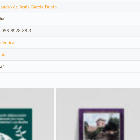
jandro de Jesús García Durán
tal
-958-8928-88-3
démica
otá
24