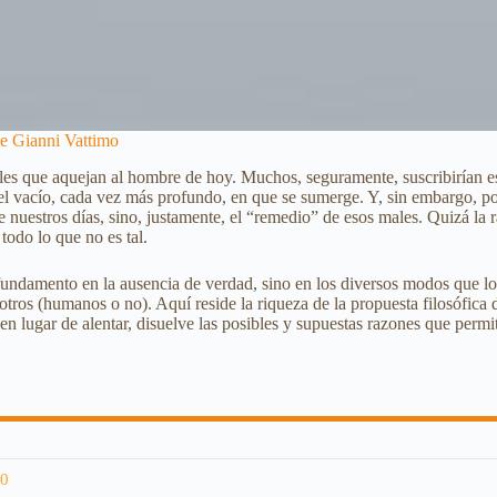
 de Gianni Vattimo
males que aquejan al hombre de hoy. Muchos, seguramente, suscribirían es
l vacío, cada vez más profundo, en que se sumerge. Y, sin embargo, podr
e nuestros días, sino, justamente, el “remedio” de esos males. Quizá la r
todo lo que no es tal.
u fundamento en la ausencia de verdad, sino en los diversos modos que
los otros (humanos o no). Aquí reside la riqueza de la propuesta filosófi
 lugar de alentar, disuelve las posibles y supuestas razones que permitir
0