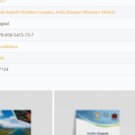
021
ván Andrés Ordóñez Castaño
,
Jesús Enrique Moncayo Muñoz
gital
78-958-5415-73-7
cadémica
ali
7×24