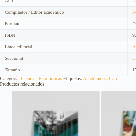
Año
2
Compilador / Editor académico
I
Formato
Di
ISBN
9
Línea editorial
A
Seccional
C
Tamaño
1
Categoría:
Ciencias Económicas
Etiquetas:
Académicos
,
Cali
Productos relacionados