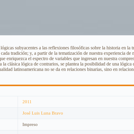
 lógicas subyacentes a las reflexiones filosóficas sobre la historia en la
ada tradición; y, a partir de la tematización de nuestra experiencia de
que enriquezca el espectro de variables que ingresan en nuestra comprens
e a la clásica lógica de contrarios, se plantea la posibilidad de una lógic
lidad latinoamericana no se da en relaciones binarias, sino en relacione
2011
José Luis Luna Bravo
Impreso