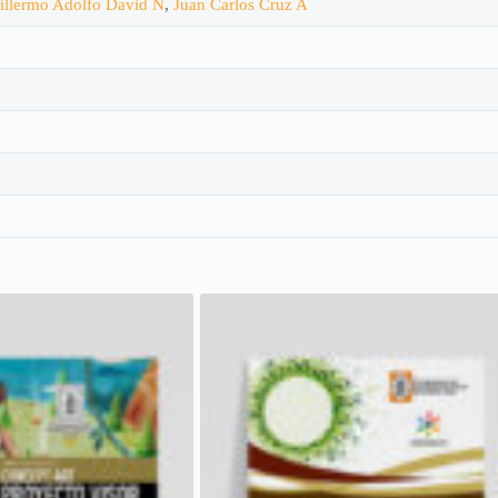
illermo Adolfo David N
,
Juan Carlos Cruz A