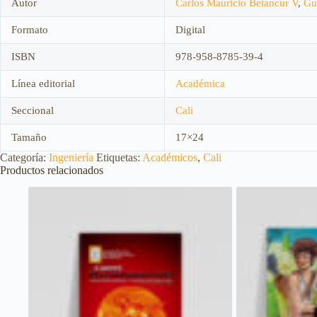
Autor
Carlos Mauricio Betancur V
,
Gu
Formato
Digital
ISBN
978-958-8785-39-4
Línea editorial
Académica
Seccional
Cali
Tamaño
17×24
Categoría:
Ingeniería
Etiquetas:
Académicos
,
Cali
Productos relacionados