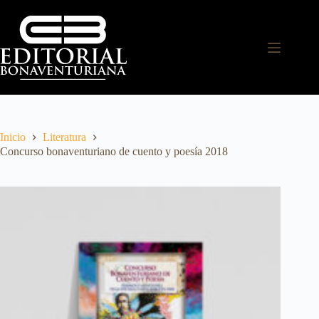
Inicio
Literatura
Concurso bonaventuriano de cuento y poesía 2018