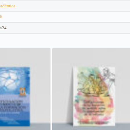
adémica
li
×24