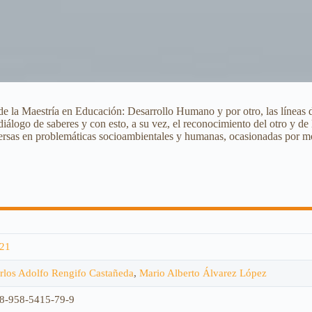
de la Maestría en Educación: Desarrollo Humano y por otro, las líneas d
álogo de saberes y con esto, a su vez, el reconocimiento del otro y de l
ersas en problemáticas socioambientales y humanas, ocasionadas por mo
21
rlos Adolfo Rengifo Castañeda
,
Mario Alberto Álvarez López
8-958-5415-79-9