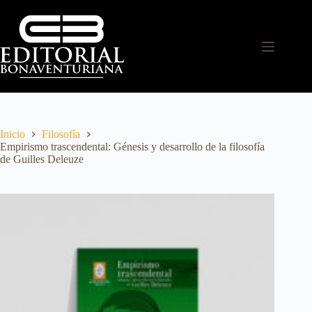
Inicio
Filosofía
Empirismo trascendental: Génesis y desarrollo de la filosofía
de Guilles Deleuze