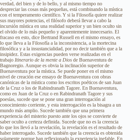
verdad, del bien y de lo bello, y al mismo tiempo no
despreciar las cosas más pequeñas, está combinando la mística
con el temperamento científico. Y si la Filosofía quiere realizar
sus mayores potencias, el filósofo deberá llevar a cabo la
incursión mística en una realidad superior y un bien oculto sin
el olvido de lo más pequeño y aparentemente innecesario. El
fracaso en esto, dice Bertrand Russell en el mismo ensayo, es
lo que lleva a la Filosofía a la inconsistencia, a la mortecina
filosófica y a la insustancialidad, por no decir también que a la
insipidez. Estas exigencias pueden verse realizadas en el
trabajo
Itinerario de la mente a Dios
de Buenaventura de
Bagnoregio. Aunque es obvia la inclinación superior de
Buenaventura por la mística. Se puede poner en el mismo
nivel de creación ese ensayo de Buenaventura con obras
canónicas de la mística como los escritos poéticos de san Juan
de la Cruz o los de Rabindranath Tagore. En Buenaventura,
como en Juan de la Cruz o en Rabindranath Tagore y sus
poesías, sucede que se pone una gran interrogación al
conocimiento corriente, y esta interrogación es la bisagra a un
mundo más amplio. Sucede también que una primera
experiencia del misterio puesto ante los ojos se convierte de
saber oculto a certeza definida. Sucede que no es la creencia
lo que los llevó a la revelación, la revelación es el resultado de
haber interrogado. Sucede también que la creencia es obtenida
solamente porque han reflexionado la experiencia inefable. En