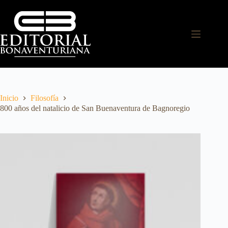
Inicio
Filosofía
800 años del natalicio de San Buenaventura de Bagnoregio