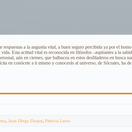
r respuestas a la angustia vital, a buen seguro percibida ya por el hom
da. Esta actitud vital es reconocida en filósofos –aspirantes a la sabidur
nspersonal, aún en ciernes, que balbucea en estos desfiladeros en busca 
ícita en conócete a ti mismo y conocerás al universo, de Sócrates, ha d
mez
,
Juan Diego Duque
,
Patricia Lasso