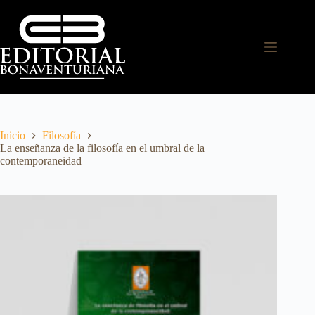
Inicio
Filosofía
La enseñanza de la filosofía en el umbral de la
contemporaneidad