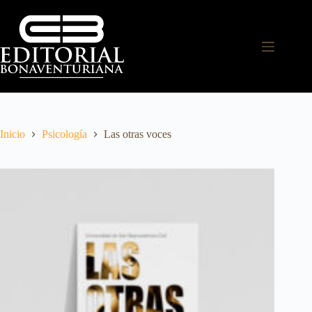
Inicio
Psicología
Las otras voces