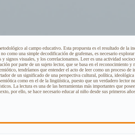
metodológico al campo educativo. Esta propuesta es el resultado de la 
ura no como una simple decodificación de grafemas, es necesario explorar
os y signos visuales, y los correlacionamos. Leer es una actividad socioc
icación por parte de un sujeto lector, que se basa en el reconocimiento
semiótico, tendríamos que entender el acto de leer como un proceso de i
rtador de un significado de una perspectiva cultural, política, ideológica
semiótica como en el de la lingüística, puesto que un verdadero lector n
sticos. La lectura es una de las herramientas más importantes que posee
exto, por ello, se hace necesario educar al niño desde sus primeros años