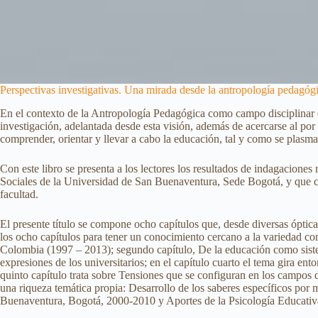
Perspectivas investigativas. Una mirada desde la antropología pedagóg
En el contexto de la Antropología Pedagógica como campo disciplinar
investigación, adelantada desde esta visión, además de acercarse al po
comprender, orientar y llevar a cabo la educación, tal y como se plasm
Con este libro se presenta a los lectores los resultados de indagacio
Sociales de la Universidad de San Buenaventura, Sede Bogotá, y que co
facultad.
El presente título se compone ocho capítulos que, desde diversas óptica
los ocho capítulos para tener un conocimiento cercano a la variedad con
Colombia (1997 – 2013); segundo capítulo, De la educación como sistem
expresiones de los universitarios; en el capítulo cuarto el tema gira e
quinto capítulo trata sobre Tensiones que se configuran en los campos 
una riqueza temática propia: Desarrollo de los saberes específicos por
Buenaventura, Bogotá, 2000-2010 y Aportes de la Psicología Educativa a