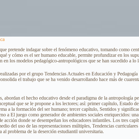
ica
 que pretende indagar sobre el fenómeno educativo, tomando como cent
r qué y cómo es el ser humano educable, permite profundizar en los sup
an en los modelos pedagógico-antropológicos que se han sucedido a lo la
nes realizadas por el grupo Tendencias Actuales en Educación y Pedago
nsolida el trabajo que se ha venido desarrollando hace más de cuarent
s, abordan el hecho educativo desde el paradigma de la antropología ped
ceptual que se le propone a los lectores; así: primer capítulo, Estado d
a a la formación del ser humano; tercer capítulo, Sentidos y significa
ntorno a El juego como generador de ambientes sociales enriquecidos: una
de acción donde se desempeñan los educadores infantiles. Los tres capít
 medio del uso de las representaciones múltiples, Tendencias curricular
l problema de la deserción estudiantil universitaria.