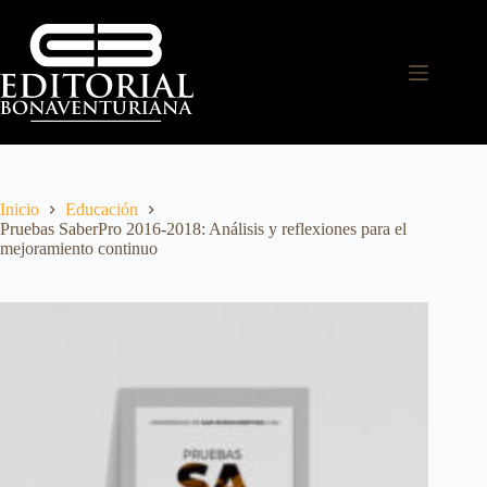
Inicio
Educación
Pruebas SaberPro 2016-2018: Análisis y reflexiones para el
mejoramiento continuo