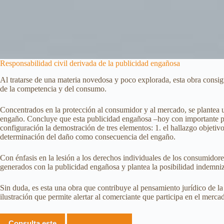
Responsabilidad civil derivada de la publicidad engañosa
Al tratarse de una materia novedosa y poco explorada, esta obra consig
de la competencia y del consumo.
Concentrados en la protección al consumidor y al mercado, se plantea u
engaño. Concluye que esta publicidad engañosa –hoy con importante proh
configuración la demostración de tres elementos: 1. el hallazgo objetiv
determinación del daño como consecuencia del engaño.
Con énfasis en la lesión a los derechos individuales de los consumidores
generados con la publicidad engañosa y plantea la posibilidad indemniz
Sin duda, es esta una obra que contribuye al pensamiento jurídico de la
ilustración que permite alertar al comerciante que participa en el merca
Consulta este