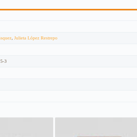
ásquez
,
Julieta López Restrepo
65-3