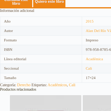
Quiero este libro
libro
Información adicional
Año
2015
Autor
Alan Del Río V
Formato
Impreso
ISBN
978-958-8785-
Línea editorial
Académica
Seccional
Cali
Tamaño
17×24
Categoría:
Derecho
Etiquetas:
Académicos
,
Cali
Productos relacionados