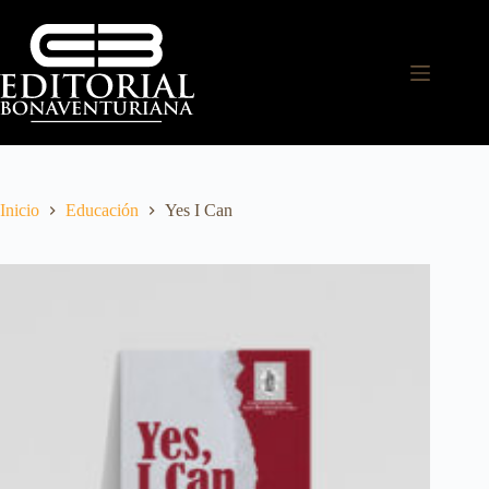
Inicio
Educación
Yes I Can