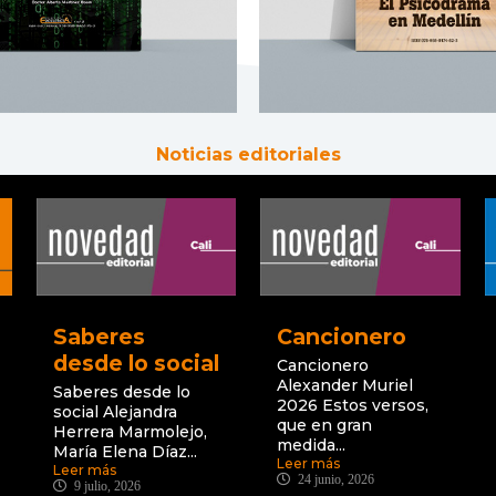
Noticias editoriales
Saberes
Cancionero
desde lo social
Cancionero
Alexander Muriel
Saberes desde lo
2026 Estos versos,
social Alejandra
que en gran
Herrera Marmolejo,
medida...
María Elena Díaz...
Leer más
Leer más
24 junio, 2026
9 julio, 2026