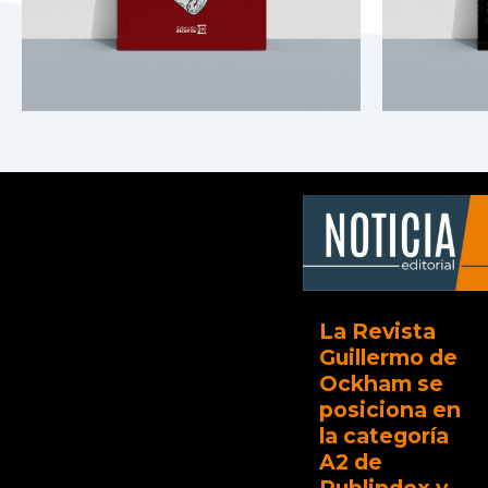
La Revista
Guillermo de
Ockham se
posiciona en
la categoría
A2 de
Publindex y