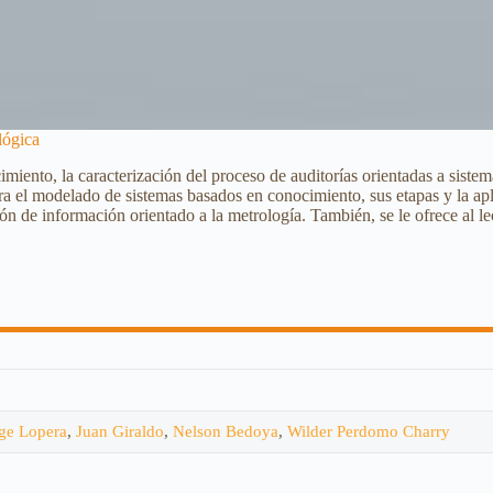
lógica
cimiento, la caracterización del proceso de auditorías orientadas a siste
ara el modelado de sistemas basados en conocimiento, sus etapas y la ap
n de información orientado a la metrología. También, se le ofrece al le
ge Lopera
,
Juan Giraldo
,
Nelson Bedoya
,
Wilder Perdomo Charry