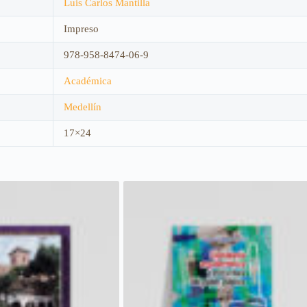
Luis Carlos Mantilla
Impreso
978-958-8474-06-9
Académica
Medellín
17×24