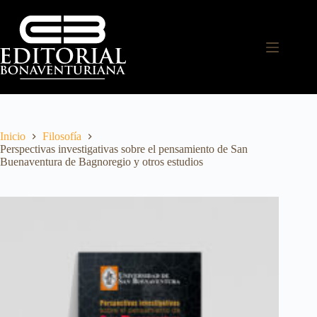
Inicio
Filosofía
Perspectivas investigativas sobre el pensamiento de San
Buenaventura de Bagnoregio y otros estudios