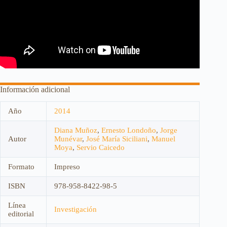
Información adicional
Año
2014
Diana Muñoz
,
Ernesto Londoño
,
Jorge
Autor
Munévar
,
José María Siciliani
,
Manuel
Moya
,
Servio Caicedo
Formato
Impreso
ISBN
978-958-8422-98-5
Línea
Investigación
editorial