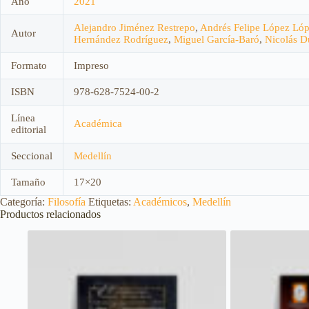
Año
2021
Alejandro Jiménez Restrepo
,
Andrés Felipe López Ló
Autor
Hernández Rodríguez
,
Miguel García-Baró
,
Nicolás D
Formato
Impreso
ISBN
978-628-7524-00-2
Línea
Académica
editorial
Seccional
Medellín
Tamaño
17×20
Categoría:
Filosofía
Etiquetas:
Académicos
,
Medellín
Productos relacionados