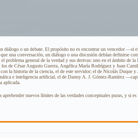
un diálogo o un debate. El propósito no es encontrar un vencedor —si el
a que una conversación, un diálogo o una discusión debían definirse com
 el problema general de la verdad y sus derivas: uno en el ámbito de la 
uaje, los de César Augusto Guerra, Angélica María Rodríguez y Juan Camil
 con la historia de la ciencia, el de este servidor; el de Nicolás Duque 
mática e inteligencia artificial, el de Danny A. J. Gómez-Ramírez —capí
ia aplicada.
aprehender nuevos límites de las verdades conceptuales puras, y si es p