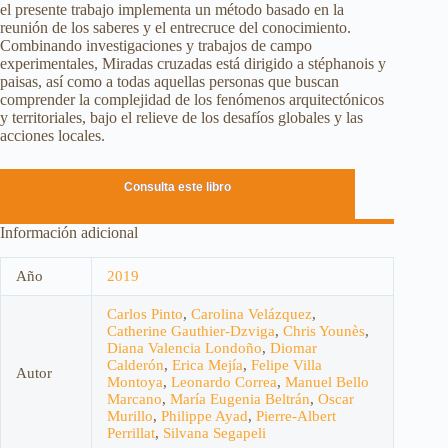
el presente trabajo implementa un método basado en la
reunión de los saberes y el entrecruce del conocimiento.
Combinando investigaciones y trabajos de campo
experimentales, Miradas cruzadas está dirigido a stéphanois y
paisas, así como a todas aquellas personas que buscan
comprender la complejidad de los fenómenos arquitectónicos
y territoriales, bajo el relieve de los desafíos globales y las
acciones locales.
Consulta este libro
Información adicional
Año
2019
Carlos Pinto
,
Carolina Velázquez
,
Catherine Gauthier-Dzviga
,
Chris Younès
,
Diana Valencia Londoño
,
Diomar
Calderón
,
Erica Mejía
,
Felipe Villa
Autor
Montoya
,
Leonardo Correa
,
Manuel Bello
Marcano
,
María Eugenia Beltrán
,
Oscar
Murillo
,
Philippe Ayad
,
Pierre-Albert
Perrillat
,
Silvana Segapeli